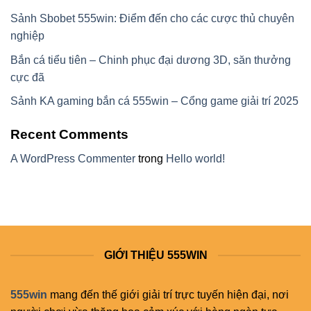
Sảnh Sbobet 555win: Điểm đến cho các cược thủ chuyên
nghiệp
Bắn cá tiểu tiên – Chinh phục đại dương 3D, săn thưởng
cực đã
Sảnh KA gaming bắn cá 555win – Cổng game giải trí 2025
Recent Comments
A WordPress Commenter
trong
Hello world!
GIỚI THIỆU 555WIN
555win
mang đến thế giới giải trí trực tuyến hiện đại, nơi