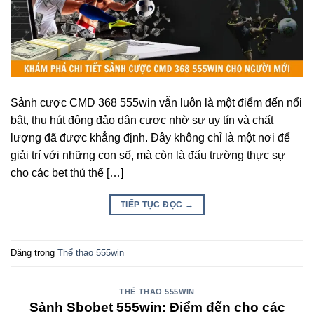
Sảnh cược CMD 368 555win vẫn luôn là một điểm đến nổi
bật, thu hút đông đảo dân cược nhờ sự uy tín và chất
lượng đã được khẳng định. Đây không chỉ là một nơi để
giải trí với những con số, mà còn là đấu trường thực sự
cho các bet thủ thể […]
TIẾP TỤC ĐỌC
→
Đăng trong
Thể thao 555win
THỂ THAO 555WIN
Sảnh Sbobet 555win: Điểm đến cho các