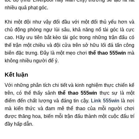
nhiều quả phạt góc.
Khi một đội như vậy đối đầu với một đối thủ yếu hơn và
chủ động phòng ngự lùi sâu, khả năng nổ tài góc là cực
cao. Hãy ưu tiên bắt kèo tài góc trong những trận đấu có
thế trận một chiều và đội cửa trên sở hữu lối đá tấn công
biên đặc trưng. Đây là một mẹo chơi
thể thao 555win
mà
không nhiều người để ý.
Kết luận
Với những phân tích chi tiết và kinh nghiệm thực chiến kể
trên, có thể thấy sảnh
thể thao 555win
thực sự là một
điểm đến chất lượng và đáng tin cậy.
Link 555win
là nơi
mà kiến thức và đam mê thể thao của mỗi người chơi
được thăng hoa, biến mỗi trận đấu thành một cuộc đấu trí
đầy hấp dẫn.