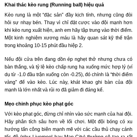
Khai thác kèo rung (Running ball) hiệu quả
Kèo rung là một “đặc sản” đầy kịch tính, nhưng cũng đòi
hỏi sự nhạy bén. Thay vì chỉ đặt cược vào đội mạnh hơn
khi kèo rung xuất hiện, anh em hãy tập trung vào thời điểm.
Một kinh nghiệm xương máu là hãy quan sát kỹ thế trận
trong khoảng 10-15 phút đầu hiệp 2.
Nếu đội cửa trên đang dồn ép nghẹt thở nhưng chưa có
bàn thắng, và tỷ lệ kèo chấp rung hạ xuống mức hợp lý (ví
dụ từ -1.0 đầu trận xuống còn -0.25), đó chính là “thời điểm
vàng” để vào kèo. Lúc này, khát khao ghi bàn của đội
mạnh là lớn nhất và rủi ro đã giảm đi đáng kể.
Mẹo chinh phục kèo phạt góc
Với kèo phạt góc, đừng chỉ nhìn vào sức mạnh của hai đội.
Hãy phân tích sâu hơn về lối chơi. Một đội bóng có xu
hướng tấn công biên mạnh mẽ với các cầu thủ chạy cánh
tốc độ (như Liverpool hay Man City) thường sẽ tạo ra rất