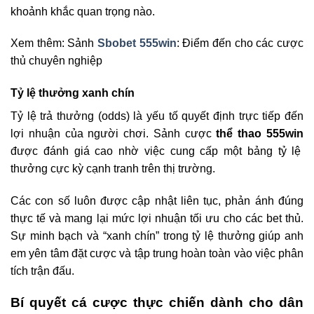
khoảnh khắc quan trọng nào.
Xem thêm: Sảnh
Sbobet 555win
: Điểm đến cho các cược
thủ chuyên nghiệp
Tỷ lệ thưởng xanh chín
Tỷ lệ trả thưởng (odds) là yếu tố quyết định trực tiếp đến
lợi nhuận của người chơi. Sảnh cược
thể thao 555win
được đánh giá cao nhờ việc cung cấp một bảng tỷ lệ
thưởng cực kỳ cạnh tranh trên thị trường.
Các con số luôn được cập nhật liên tục, phản ánh đúng
thực tế và mang lại mức lợi nhuận tối ưu cho các bet thủ.
Sự minh bạch và “xanh chín” trong tỷ lệ thưởng giúp anh
em yên tâm đặt cược và tập trung hoàn toàn vào việc phân
tích trận đấu.
Bí quyết cá cược thực chiến dành cho dân